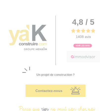
4,8 / 5
1408 avis
Un projet de construction ?
Contactez-nous
Parce que
rien
ne vaut son chez-soi