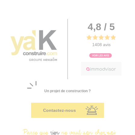
4,8 / 5
1408 avis
Un projet de construction ?
Contactez-nous
Parce que
rien
ne vaut son chez-soi