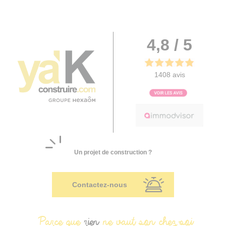
4,8 / 5
1408 avis
Un projet de construction ?
Contactez-nous
Parce que
rien
ne vaut son chez-soi