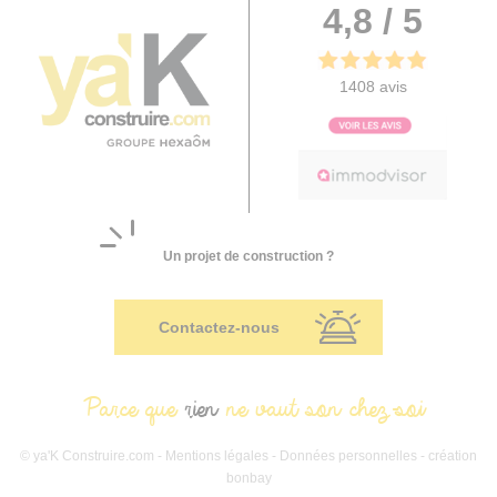
4,8 / 5
1408 avis
Un projet de construction ?
Contactez-nous
Parce que
rien
ne vaut son chez-soi
© ya'K Construire.com -
Mentions légales
-
Données personnelles
- création
bonbay