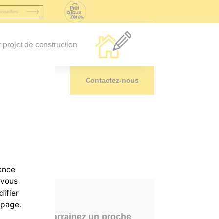
r projet de construction
Nos agences
Contactez-nous
ience
 vous
difier
 page.
Parrainez un proche