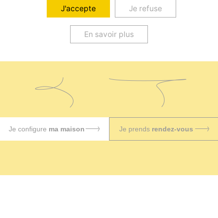
J'accepte
Je refuse
En savoir plus
Configurez votre projet
seul ou accompagné
Je configure
ma maison
Je prends
rendez-vous