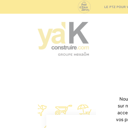
Concept
N
Nous
sur 
accep
vos p