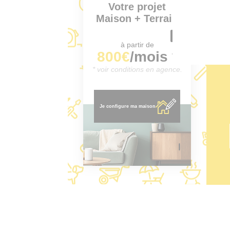
Votre projet
Maison + Terrain
à partir de
800€
/mois *
* voir conditions en agence.
Je configure ma maison