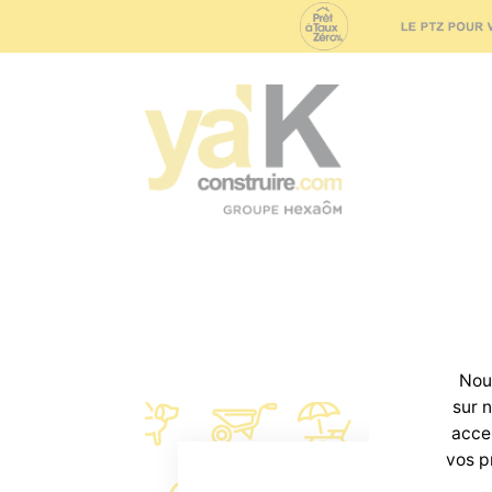
Concept
N
Nous
sur 
accep
vos p