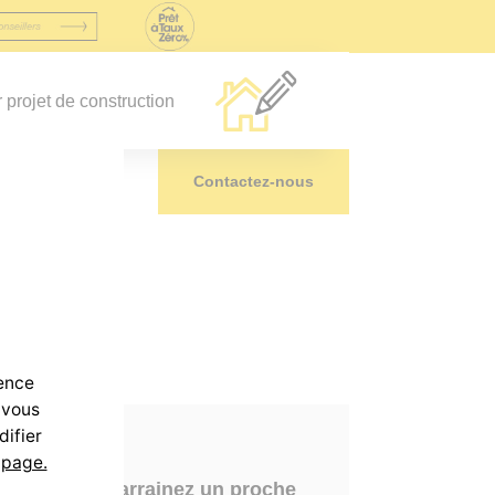
r projet de construction
Nos agences
Contactez-nous
ience
 vous
difier
 page.
Parrainez un proche