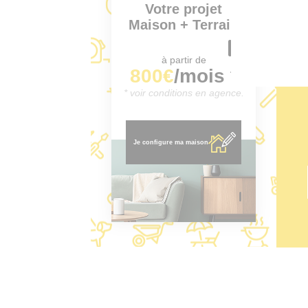
Votre projet
Maison + Terrain
à partir de
800€
/mois *
* voir conditions en agence.
Je configure ma maison