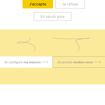
J'accepte
Je refuse
En savoir plus
Configurez votre projet
seul ou accompagné
Je configure
ma maison
Je prends
rendez-vous