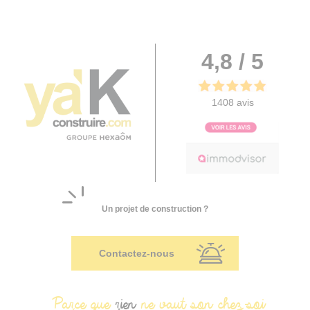
4,8 / 5
1408 avis
Un projet de construction ?
Contactez-nous
Parce que
rien
ne vaut son chez-soi