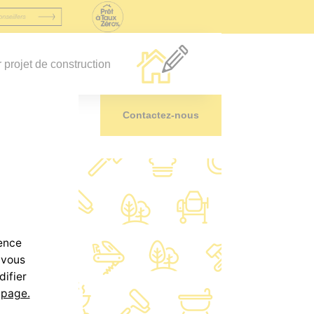
r projet de construction
Nos agences
Contactez-nous
ience
 vous
difier
 page.