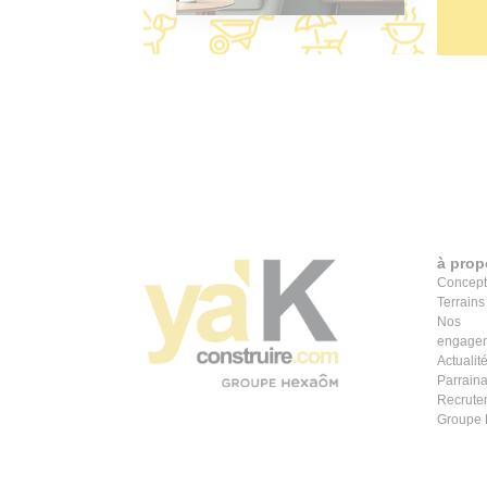
à prop
Concept
Terrains
Nos
engage
Actualit
Parrain
Recrute
Groupe