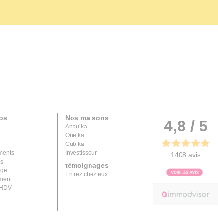
os
Nos maisons
4,8 / 5
Anou’ka
One’ka
Cub’ka
ments
Investisseur
1408 avis
és
témoignages
age
Entrez chez eux
ment
 HDV