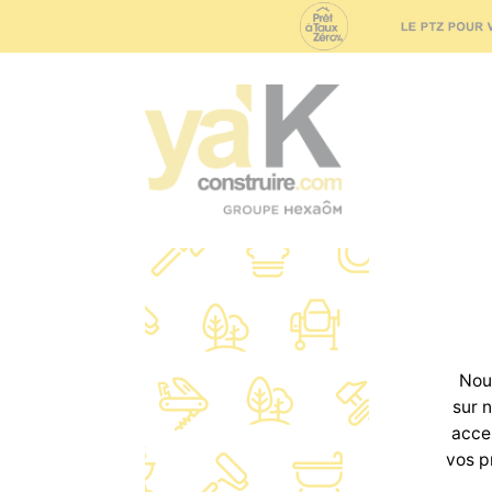
Concept
N
Nous
sur 
accep
vos p