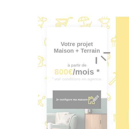
Votre projet
Maison + Terrain
à partir de
800€
/mois *
* voir conditions en agence.
Je configure ma maison