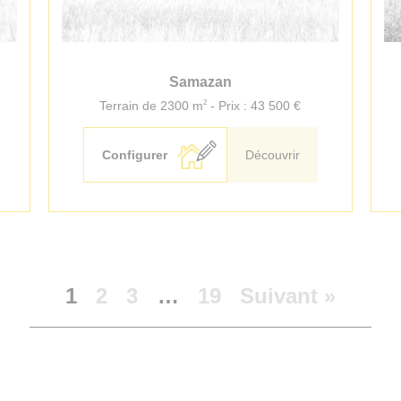
Samazan
2
Terrain de 2300 m
- Prix : 43 500 €
Configurer
Découvrir
1
2
3
…
19
Suivant »