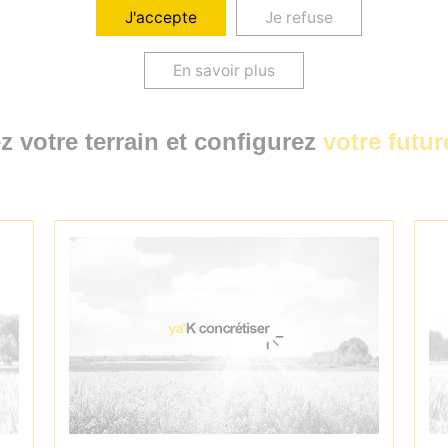
ou
J'accepte
Je refuse
En savoir plus
z votre terrain et configurez
votre futu