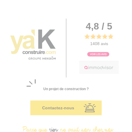
4,8 / 5
1408 avis
Un projet de construction ?
Contactez-nous
Parce que
rien
ne vaut son chez-soi